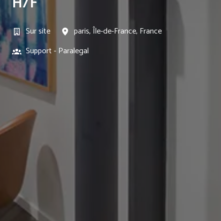
H/F
Sur site
paris
,
Île-de-France
,
France
Support - Paralegal