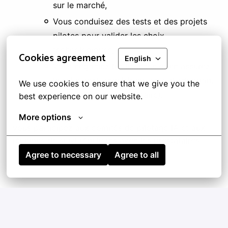
sur le marché,
Vous conduisez des tests et des projets
pilotes pour valider les choix
technologiques,
Cookies agreement
English
Vous négociez les licences et en assurez
le suivi post-acquisition (taux d'adoption,
We use cookies to ensure that we give you the 
renégociation si nécessaire).
best experience on our website.
More options
Vous participez aux comités de pilotage IA et aux
réunions de suivi régulières avec les prestataires.
Agree to necessary
Agree to all
Pré-requis du poste