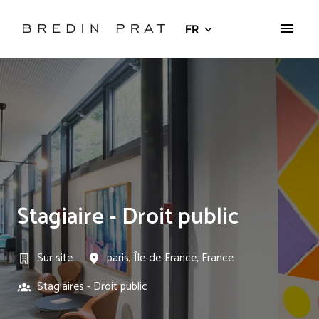
Aller
au
FR
Page d'accueil
contenu
Stagiaire - Droit public
Sur site
paris
,
Île-de-France
,
France
Stagiaires - Droit public